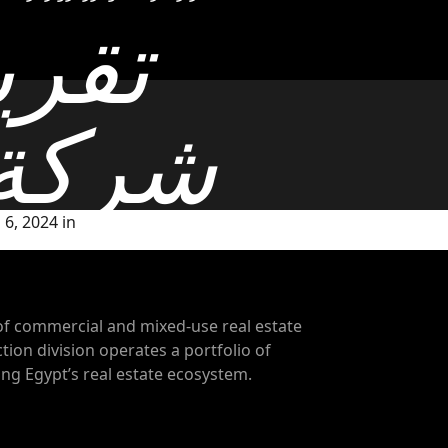
شركة 
6, 2024 in
of commercial and mixed-use real estate
tion division operates a portfolio of
g Egypt’s real estate ecosystem.